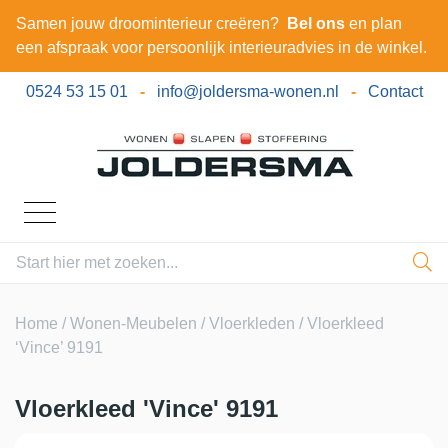
Samen jouw droominterieur creëren?
Bel ons
en plan
een afspraak voor persoonlijk interieuradvies in de winkel.
0524 53 15 01
-
info@joldersma-wonen.nl
-
Contact
Home
/
Wonen-Meubelen
/
Vloerkleden
/ Vloerkleed
‘Vince’ 9191
Vloerkleed 'Vince' 9191