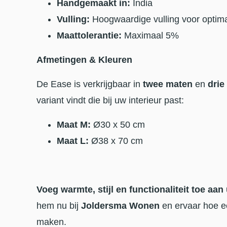
Handgemaakt in:
India
Vulling:
Hoogwaardige vulling voor optima
Maattolerantie:
Maximaal 5%
Afmetingen & Kleuren
De Ease is verkrijgbaar in
twee maten
en
drie
variant vindt die bij uw interieur past:
Maat M:
Ø30 x 50 cm
Maat L:
Ø38 x 70 cm
Voeg warmte, stijl en functionaliteit toe aan
hem nu bij
Joldersma Wonen
en ervaar hoe ee
maken.