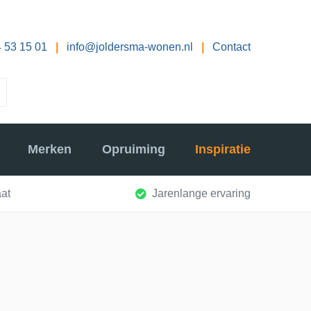
 53 15 01
|
info@joldersma-wonen.nl
|
Contact
Merken
Opruiming
Inspiratie
at
Jarenlange ervaring