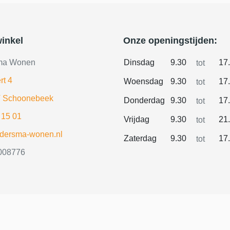
inkel
Onze openingstijden:
ma Wonen
Dinsdag
9.30
17
tot
rt 4
Woensdag
9.30
17
tot
 Schoonebeek
Donderdag
9.30
17
tot
 15 01
Vrijdag
9.30
21
tot
ldersma-wonen.nl
Zaterdag
9.30
17
tot
008776