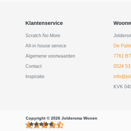
Klantenservice
Woonw
Scratch No More
Jolders
All-in house service
De Palle
Algemene voorwaarden
7761 BT
Contact
0524 53
Inspiratie
info@jo
KVK 04
Copyright © 2026 Joldersma Wonen
(4.6)