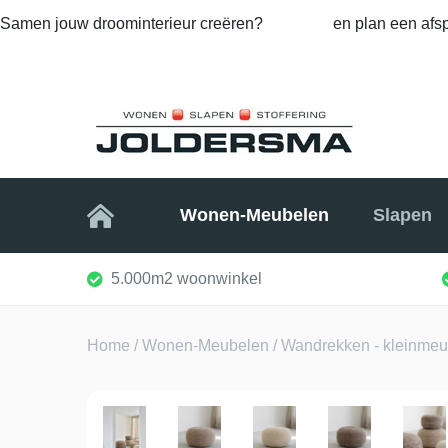
Samen jouw droominterieur creëren?
Bel ons
en plan een afsp
Home
Wonen-Meubelen
Slapen
5.000m2 woonwinkel
Home
/
Wonen-Meubelen
/
Wandrekken - kleinme