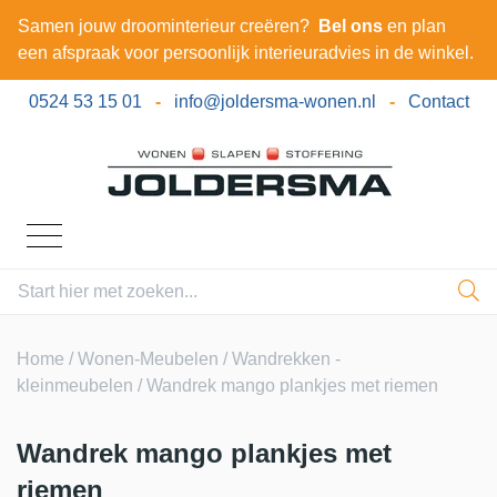
Samen jouw droominterieur creëren?
Bel ons
en plan
een afspraak voor persoonlijk interieuradvies in de winkel.
0524 53 15 01
-
info@joldersma-wonen.nl
-
Contact
Home
/
Wonen-Meubelen
/
Wandrekken -
kleinmeubelen
/ Wandrek mango plankjes met riemen
Wandrek mango plankjes met
riemen