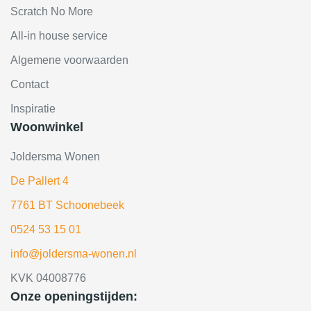
Scratch No More
All-in house service
Algemene voorwaarden
Contact
Inspiratie
Woonwinkel
Joldersma Wonen
De Pallert 4
7761 BT Schoonebeek
0524 53 15 01
info@joldersma-wonen.nl
KVK 04008776
Onze openingstijden: