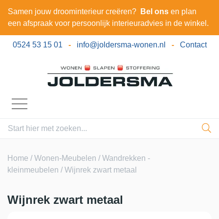
Samen jouw droominterieur creëren?
Bel ons
en plan
een afspraak voor persoonlijk interieuradvies in de winkel.
0524 53 15 01
-
info@joldersma-wonen.nl
-
Contact
Home
/
Wonen-Meubelen
/
Wandrekken -
kleinmeubelen
/ Wijnrek zwart metaal
Wijnrek zwart metaal