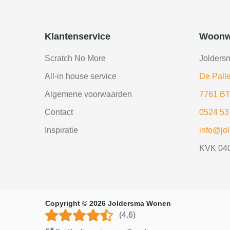
Klantenservice
Woonw
Scratch No More
Jolders
All-in house service
De Palle
Algemene voorwaarden
7761 BT
Contact
0524 53
Inspiratie
info@jo
KVK 04
Copyright © 2026 Joldersma Wonen
(4.6)