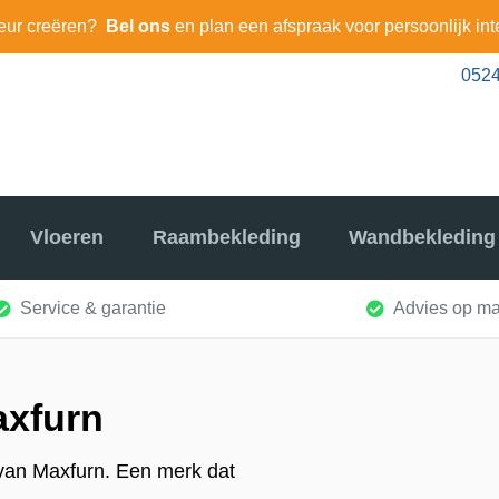
eur creëren?
Bel ons
en plan een afspraak voor persoonlijk int
0524
Vloeren
Raambekleding
Wandbekleding
Service & garantie
Advies op ma
axfurn
r van Maxfurn. Een merk dat