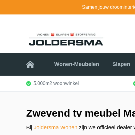
Samen jouw droominteri
Home
Wonen-Meubelen
Slapen
5.000m2 woonwinkel
Zwevend tv meubel M
Bij
Joldersma Wonen
zijn we officieel deale