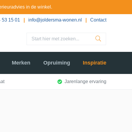
erieuradvies in de winkel.
 53 15 01
|
info@joldersma-wonen.nl
|
Contact
Merken
Opruiming
Inspiratie
at
Jarenlange ervaring