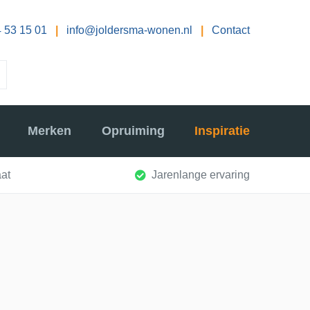
 53 15 01
|
info@joldersma-wonen.nl
|
Contact
Merken
Opruiming
Inspiratie
at
Jarenlange ervaring