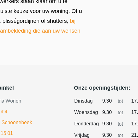
ewerkers staan klaar om u te
juiste keuze voor uw woning. Of u
 plisségordijnen of shutters,
bij
 raambekleding die aan uw wensen
inkel
Onze openingstijden:
ma Wonen
Dinsdag
9.30
17
tot
rt 4
Woensdag
9.30
17
tot
 Schoonebeek
Donderdag
9.30
17
tot
 15 01
Vrijdag
9.30
21
tot