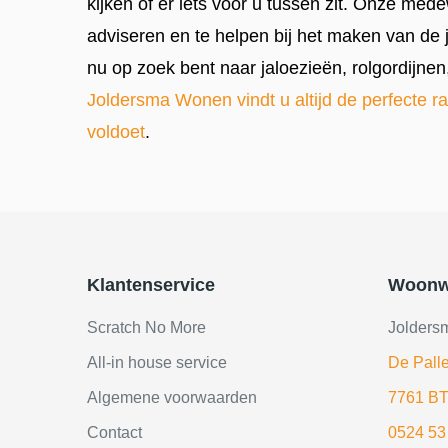
kijken of er iets voor u tussen zit. Onze med
adviseren en te helpen bij het maken van de 
nu op zoek bent naar jaloezieën, rolgordijnen,
Joldersma Wonen vindt u altijd de perfecte
voldoet
.
Klantenservice
Woonw
Scratch No More
Jolders
All-in house service
De Palle
Algemene voorwaarden
7761 BT
Contact
0524 53