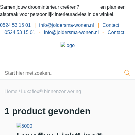
Samen jouw droominterieur creëren?
Bel ons
en plan een
afspraak voor persoonlijk interieuradvies in de winkel.
0524 53 15 01
|
info@joldersma-wonen.nl
|
Contact
0524 53 15 01
-
info@joldersma-wonen.nl
-
Contact
Home
/ Luxaflex® binnenzonwering
1 product gevonden