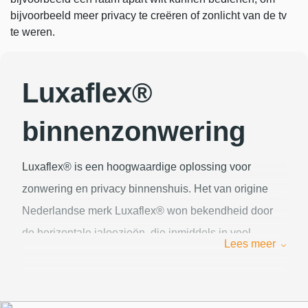
bijvoorbeeld meer privacy te creëren of zonlicht van de tv
te weren.
Luxaflex®
binnenzonwering
Luxaflex® is een hoogwaardige oplossing voor
zonwering en privacy binnenshuis. Het van origine
Nederlandse merk Luxaflex® won bekendheid door
de horizontale jaloezieën, die inmiddels in veel
Lees meer
soorten en materialen verkrijgbaar zijn. Luxaflex®
binnen zonwering wordt altijd op maat gemaakt; zo
bent u altijd verzekerd van producten die helemaal op