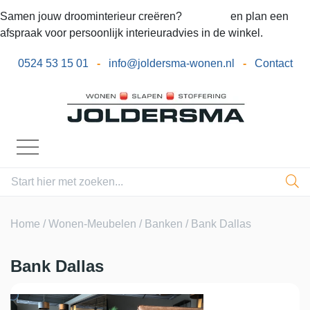
Samen jouw droominterieur creëren?
Bel ons
en plan een
afspraak voor persoonlijk interieuradvies in de winkel.
0524 53 15 01
-
info@joldersma-wonen.nl
-
Contact
Home
/
Wonen-Meubelen
/
Banken
/ Bank Dallas
Bank Dallas