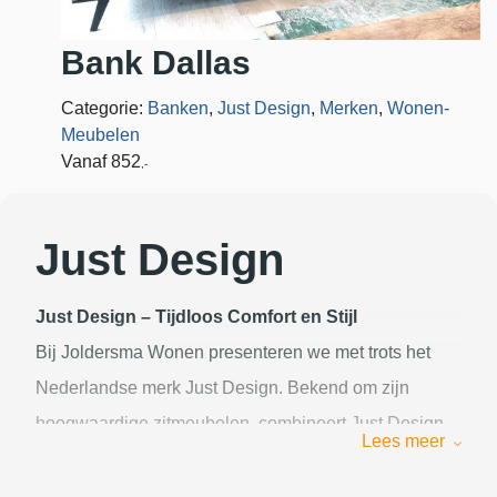
Bank Dallas
Categorie:
Banken
,
Just Design
,
Merken
,
Wonen-
Meubelen
Vanaf
852
,-
Just Design
Just Design – Tijdloos Comfort en Stijl
Bij Joldersma Wonen presenteren we met trots het
Nederlandse merk Just Design. Bekend om zijn
hoogwaardige zitmeubelen, combineert Just Design
Lees meer
vakmanschap met eigentijds design. Van elegante
eetkamerstoelen tot comfortabele fauteuils en banken