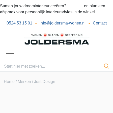
Samen jouw droominterieur creëren?
Bel ons
en plan een
afspraak voor persoonlijk interieuradvies in de winkel.
0524 53 15 01
-
info@joldersma-wonen.nl
-
Contact
Home
/
Merken
/ Just Design