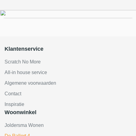
– elk meubelstuk straalt kwaliteit en zitcomfort uit.
Met een breed scala aan stoffen en ledersoorten biedt
Just Design volop keuze om jouw interieur een
persoonlijke touch te geven. Ontdek de perfecte
balans tussen stijl en functionaliteit – exclusief bij
Klantenservice
Joldersma Wonen.
Scratch No More
All-in house service
Algemene voorwaarden
Contact
Inspiratie
Woonwinkel
Joldersma Wonen
De Pallert 4