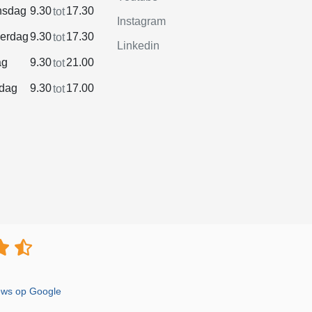
sdag
9.30
17.30
tot
Instagram
erdag
9.30
17.30
tot
Linkedin
ag
9.30
21.00
tot
rdag
9.30
17.00
tot
iews op Google