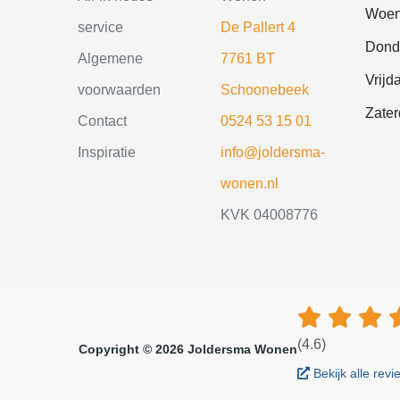
Woen
service
De Pallert 4
Dond
Algemene
7761 BT
Vrijd
voorwaarden
Schoonebeek
Zate
Contact
0524 53 15 01
Inspiratie
info@joldersma-
wonen.nl
KVK 04008776
(4.6)
Copyright © 2026 Joldersma Wonen
Bekijk alle rev