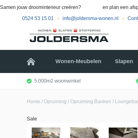
Samen jouw droominterieur creëren?
Bel ons
en plan een afsp
0524 53 15 01
-
info@joldersma-wonen.nl
-
Cont
Home
Wonen-Meubelen
Slapen
5.000m2 woonwinkel
Home
/
Opruiming
/
Opruiming Banken
/ Loungeban
Sale