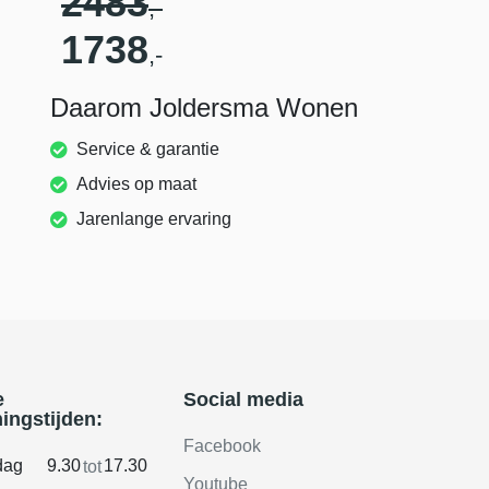
2483
,-
1738
,-
Daarom Joldersma Wonen
Service & garantie
Advies op maat
Jarenlange ervaring
e
Social media
ingstijden:
Facebook
dag
9.30
17.30
tot
Youtube