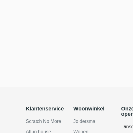
Klantenservice
Woonwinkel
Onz
open
Scratch No More
Joldersma
Dins
All-in house
Wonen