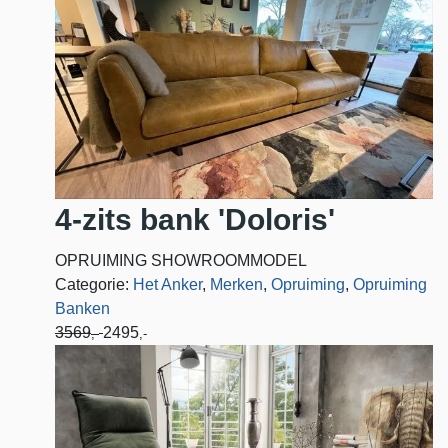
4-zits bank 'Doloris'
OPRUIMING SHOWROOMMODEL
Categorie:
Het Anker
,
Merken
,
Opruiming
,
Opruiming
Banken
3569
2495
,-
,-