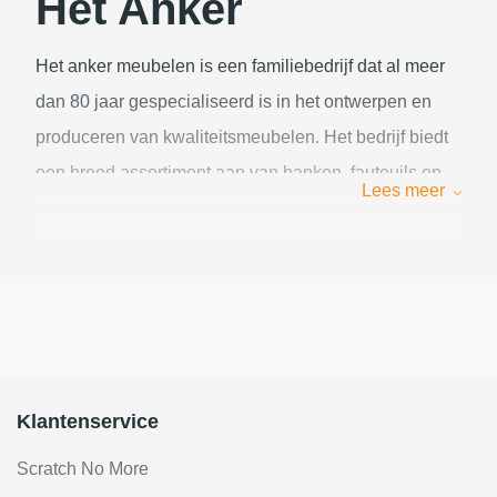
Het Anker
Het anker meubelen is een familiebedrijf dat al meer
dan 80 jaar gespecialiseerd is in het ontwerpen en
produceren van kwaliteitsmeubelen. Het bedrijf biedt
een breed assortiment aan van banken, fauteuils en
Lees meer
accessoires die allemaal gemaakt zijn van duurzame
materialen en met oog voor detail. Het anker
meubelen heeft een eigen fabriek in Nederland, waar
vakmensen met passie werken aan de meubels. Het
bedrijf levert ook maatwerk, zodat elke klant zijn of
haar eigen stijl en wensen kan realiseren.
Klantenservice
Scratch No More