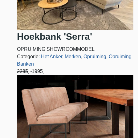
Hoekbank 'Serra'
OPRUIMING SHOWROOMMODEL
Categorie:
Het Anker
,
Merken
,
Opruiming
,
Opruiming
Banken
2285
1995
,-
,-