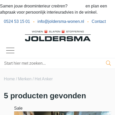
Samen jouw droominterieur creëren?
Bel ons
en plan een
afspraak voor persoonlijk interieuradvies in de winkel.
0524 53 15 01
-
info@joldersma-wonen.nl
-
Contact
Home
/
Merken
/ Het Anker
5 producten gevonden
Sale