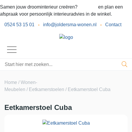
Samen jouw droominterieur creëren?
Bel ons
en plan een
afspraak voor persoonlijk interieuradvies in de winkel.
0524 53 15 01
-
info@joldersma-wonen.nl
-
Contact
Home
/
Wonen-
Meubelen
/
Eetkamerstoelen
/ Eetkamerstoel Cuba
Eetkamerstoel Cuba