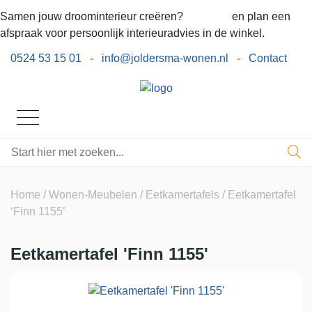
Samen jouw droominterieur creëren?
Bel ons
en plan een
afspraak voor persoonlijk interieuradvies in de winkel.
0524 53 15 01
-
info@joldersma-wonen.nl
-
Contact
Home
/
Wonen-Meubelen
/
Eetkamertafels
/ Eetkamertafel
‘Finn 1155’
Eetkamertafel 'Finn 1155'