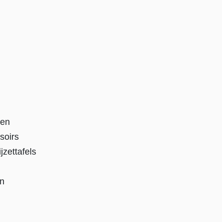
len
soirs
jzettafels
n