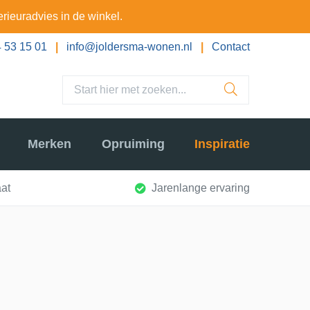
erieuradvies in de winkel.
 53 15 01
|
info@joldersma-wonen.nl
|
Contact
Merken
Opruiming
Inspiratie
at
Jarenlange ervaring