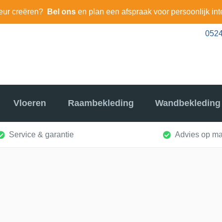
eur creëren?
Bel ons
en plan een afspraak voor persoonlijk int
0524
Vloeren
Raambekleding
Wandbekleding
Service & garantie
Advies op ma