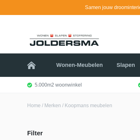
Samen jouw droominteri
Home
Wonen-Meubelen
Slapen
5.000m2 woonwinkel
Home
/
Merken
/ Koopmans meubelen
Filter