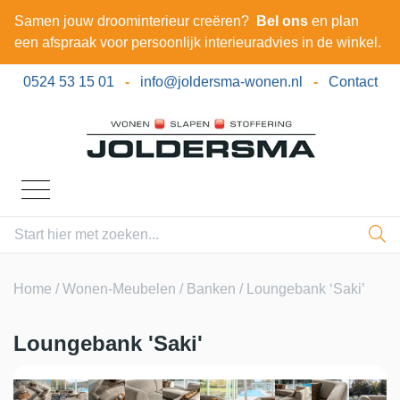
Samen jouw droominterieur creëren?
Bel ons
en plan
een afspraak voor persoonlijk interieuradvies in de winkel.
0524 53 15 01
-
info@joldersma-wonen.nl
-
Contact
Home
/
Wonen-Meubelen
/
Banken
/ Loungebank ‘Saki’
Loungebank 'Saki'