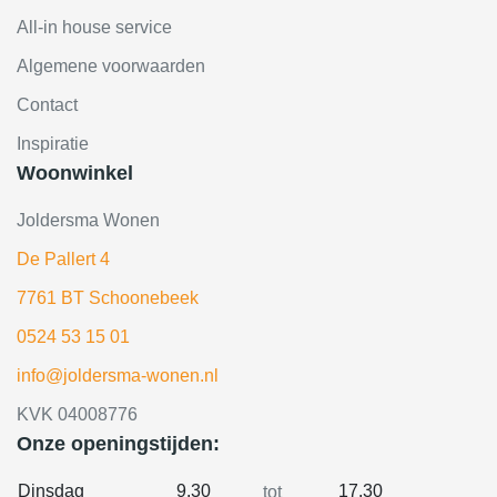
All-in house service
Algemene voorwaarden
Contact
Inspiratie
Woonwinkel
Joldersma Wonen
De Pallert 4
7761 BT Schoonebeek
0524 53 15 01
info@joldersma-wonen.nl
KVK 04008776
Onze openingstijden:
Dinsdag
9.30
17.30
tot