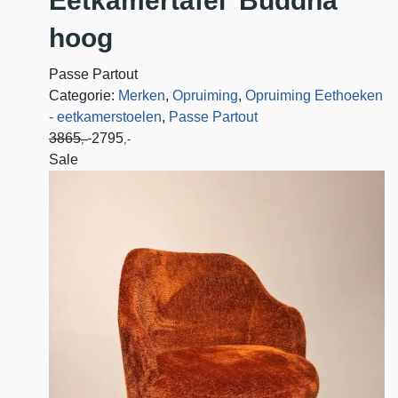
Eetkamertafel 'Buddha'
hoog
Passe Partout
Categorie:
Merken
,
Opruiming
,
Opruiming Eethoeken
- eetkamerstoelen
,
Passe Partout
3865
2795
,-
,-
Sale