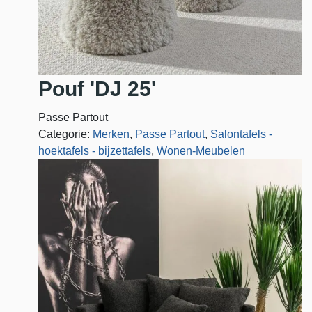
Pouf 'DJ 25'
Passe Partout
Categorie:
Merken
,
Passe Partout
,
Salontafels -
hoektafels - bijzettafels
,
Wonen-Meubelen