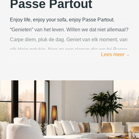
Passe Partout
Enjoy life, enjoy your sofa, enjoy Passe Partout.
“Genieten” van het leven. Willen we dat niet allemaal?
Carpe diem, pluk de dag. Geniet van elk moment, van
elk klein gelukje. Nog zo een slogan die we bij Passe
Lees meer
Partout hoog in het vaandel dragen: “kijk niet alleen
naar wat je niet hebt, maar ook eens naar wat je wél
(al) hebt”. Iets moois hoeft niet persé duur te zijn.
zoeken naar betaalbare maar toch kwalitatieve
producten. Daarmee ontwikkelen zij hun sofas voor in-
en outdoor, tafels, stoelen, fauteuils, tapijten en nog
veel meer.