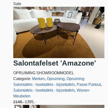
Sale
Salontafelset 'Amazone'
OPRUIMING SHOWROOMMODEL
Categorie:
Merken
,
Opruiming
,
Opruiming
Salontafels - hoektafels - bijzettafels
,
Passe Partout
,
Salontafels - hoektafels - bijzettafels
,
Wonen-
Meubelen
2148
1395
,-
,-