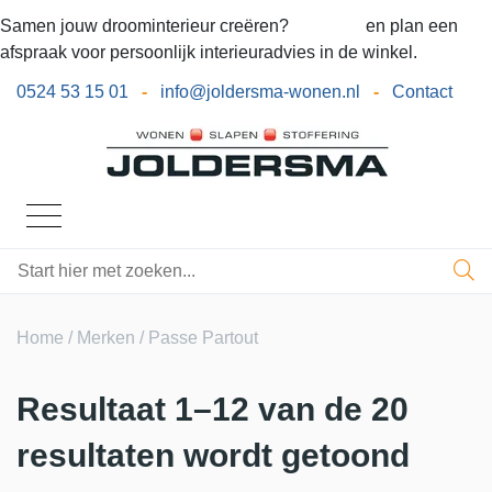
Samen jouw droominterieur creëren?
Bel ons
en plan een
afspraak voor persoonlijk interieuradvies in de winkel.
0524 53 15 01
-
info@joldersma-wonen.nl
-
Contact
Home
/
Merken
/ Passe Partout
Resultaat 1–12 van de 20
resultaten wordt getoond