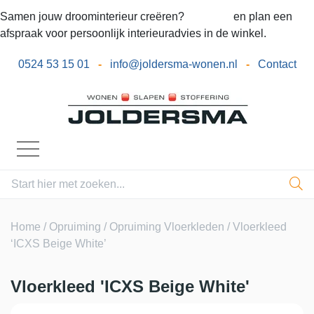
Samen jouw droominterieur creëren?
Bel ons
en plan een
afspraak voor persoonlijk interieuradvies in de winkel.
0524 53 15 01
-
info@joldersma-wonen.nl
-
Contact
Home
/
Opruiming
/
Opruiming Vloerkleden
/ Vloerkleed
‘ICXS Beige White’
Vloerkleed 'ICXS Beige White'