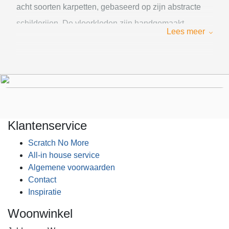
acht soorten karpetten, gebaseerd op zijn abstracte
schilderijen. De vloerkleden zijn handgemaakt,
Lees meer
verkrijgbaar in verschillende kleuren, vormen en
maten, en passen bij elke interieurstijl. Je kunt de Mart
Visser vloerkleden hieronder bestellen en/of bekijken
in onze showroom, je bent van harte welkom.
Klantenservice
Scratch No More
All-in house service
Algemene voorwaarden
Contact
Inspiratie
Woonwinkel