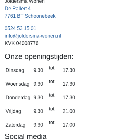
Joldersma Wonen
De Pallert 4
7761 BT Schoonebeek
0524 53 15 01
info@joldersma-wonen.nl
KVK 04008776
Onze openingstijden:
tot
Dinsdag
9.30
17.30
tot
Woensdag
9.30
17.30
tot
Donderdag
9.30
17.30
tot
Vrijdag
9.30
21.00
tot
Zaterdag
9.30
17.00
Social media