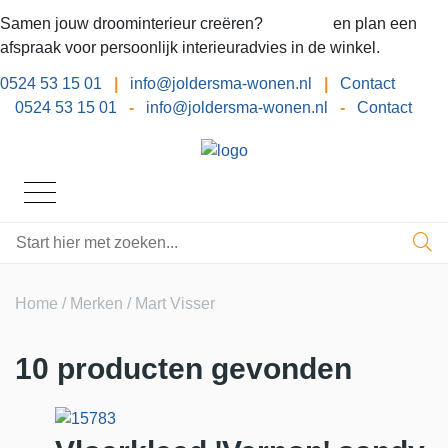
Samen jouw droominterieur creëren?
Bel ons
en plan een
afspraak voor persoonlijk interieuradvies in de winkel.
0524 53 15 01
|
info@joldersma-wonen.nl
|
Contact
0524 53 15 01
-
info@joldersma-wonen.nl
-
Contact
Home
/
Merken
/ Mart Visser
10 producten gevonden