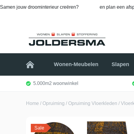
Samen jouw droominterieur creëren?
Bel ons
en plan een afsp
Home
Wonen-Meubelen
Slapen
5.000m2 woonwinkel
Home
/
Opruiming
/
Opruiming Vloerkleden
/ Vloer
Sale