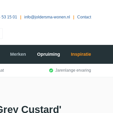
 53 15 01
|
info@joldersma-wonen.nl
|
Contact
Merken
Opruiming
Inspiratie
at
Jarenlange ervaring
Grey Custard'