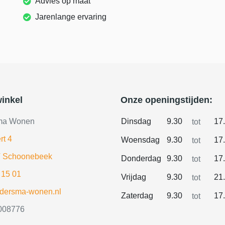
Advies op maat
Jarenlange ervaring
inkel
Onze openingstijden:
ma Wonen
Dinsdag
9.30
17
tot
rt 4
Woensdag
9.30
17
tot
 Schoonebeek
Donderdag
9.30
17
tot
 15 01
Vrijdag
9.30
21
tot
ldersma-wonen.nl
Zaterdag
9.30
17
tot
008776