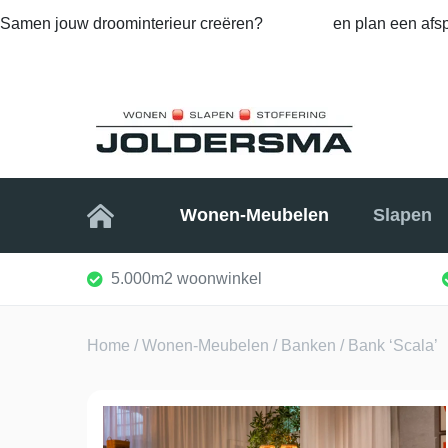
Samen jouw droominterieur creëren?
Bel ons
en plan een afsp
Home
Wonen-Meubelen
Slapen
5.000m2 woonwinkel
Home
/
Wonen-Meubelen
/
Banken
/ Bank ‘Scala’