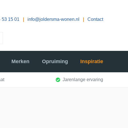
 53 15 01
|
info@joldersma-wonen.nl
|
Contact
Merken
Opruiming
Inspiratie
at
Jarenlange ervaring