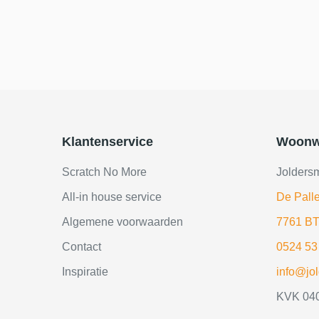
Klantenservice
Woonw
Scratch No More
Jolders
All-in house service
De Palle
Algemene voorwaarden
7761 BT
Contact
0524 53
Inspiratie
info@jo
KVK 04