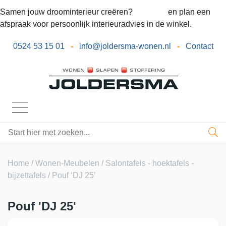
Samen jouw droominterieur creëren?
Bel ons
en plan een
afspraak voor persoonlijk interieuradvies in de winkel.
0524 53 15 01
-
info@joldersma-wonen.nl
-
Contact
Home
/
Wonen-Meubelen
/
Salontafels - hoektafels -
bijzettafels
/ Pouf ‘DJ 25’
Pouf 'DJ 25'