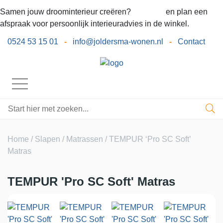
Samen jouw droominterieur creëren?
Bel ons
en plan een
afspraak voor persoonlijk interieuradvies in de winkel.
0524 53 15 01
-
info@joldersma-wonen.nl
-
Contact
Home
/
Slapen
/
Matrassen
/ TEMPUR ‘Pro SC Soft’
Matras
TEMPUR 'Pro SC Soft' Matras