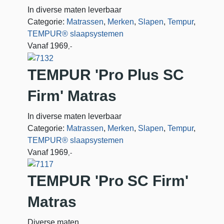
In diverse maten leverbaar
Categorie:
Matrassen
,
Merken
,
Slapen
,
Tempur
,
TEMPUR® slaapsystemen
Vanaf
1969
,-
TEMPUR 'Pro Plus SC
Firm' Matras
In diverse maten leverbaar
Categorie:
Matrassen
,
Merken
,
Slapen
,
Tempur
,
TEMPUR® slaapsystemen
Vanaf
1969
,-
TEMPUR 'Pro SC Firm'
Matras
Diverse maten