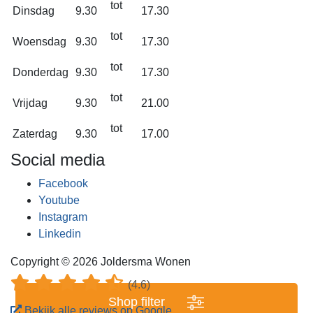
tot
Dinsdag
9.30
17.30
tot
Woensdag
9.30
17.30
tot
Donderdag
9.30
17.30
tot
Vrijdag
9.30
21.00
tot
Zaterdag
9.30
17.00
Social media
Facebook
Youtube
Instagram
Linkedin
Copyright © 2026 Joldersma Wonen
(4.6)
Shop filter
Bekijk alle reviews op Google