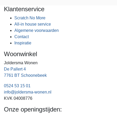
erkenning onderscheidt ons, houdt ons bescheiden en
Klantenservice
geeft ons de inspiratie om voortdurend te innoveren
Scratch No More
om een slaapervaring te bieden die niet van deze
All-in house service
Algemene voorwaarden
wereld is. En dat is allemaal ooit begonnen bij de
Contact
wetenschappers van NASA.
Inspiratie
Woonwinkel
Joldersma Wonen
De Pallert 4
7761 BT Schoonebeek
0524 53 15 01
info@joldersma-wonen.nl
KVK 04008776
Onze openingstijden: