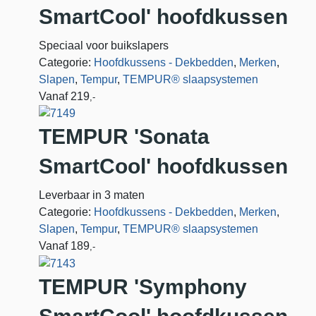
SmartCool' hoofdkussen
Speciaal voor buikslapers
Categorie:
Hoofdkussens - Dekbedden
,
Merken
,
Slapen
,
Tempur
,
TEMPUR® slaapsystemen
Vanaf
219
,-
TEMPUR 'Sonata
SmartCool' hoofdkussen
Leverbaar in 3 maten
Categorie:
Hoofdkussens - Dekbedden
,
Merken
,
Slapen
,
Tempur
,
TEMPUR® slaapsystemen
Vanaf
189
,-
TEMPUR 'Symphony