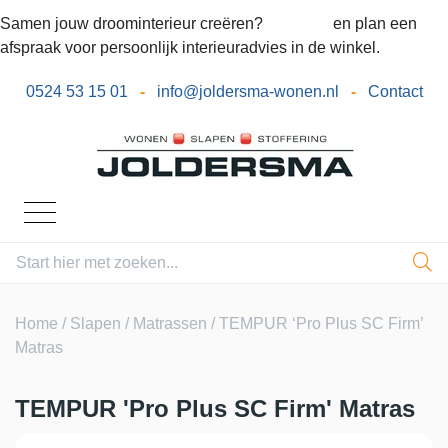
Samen jouw droominterieur creëren?
Bel ons
en plan een
afspraak voor persoonlijk interieuradvies in de winkel.
0524 53 15 01
-
info@joldersma-wonen.nl
-
Contact
Home
/
Slapen
/
Matrassen
/ TEMPUR ‘Pro Plus SC Firm’
Matras
TEMPUR 'Pro Plus SC Firm' Matras