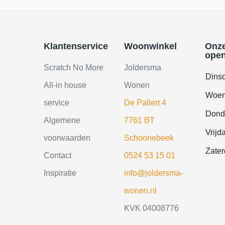
Klantenservice
Woonwinkel
Onz
open
Scratch No More
Joldersma
Dins
All-in house
Wonen
Woen
service
De Pallert 4
Dond
Algemene
7761 BT
Vrijd
voorwaarden
Schoonebeek
Zate
Contact
0524 53 15 01
Inspiratie
info@joldersma-
wonen.nl
KVK 04008776