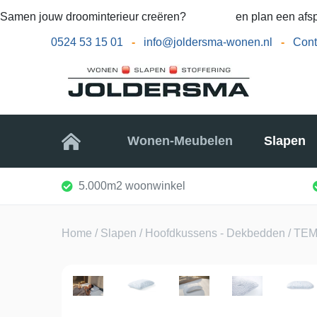
Samen jouw droominterieur creëren?
Bel ons
en plan een afsp
0524 53 15 01
-
info@joldersma-wonen.nl
-
Cont
Home
Wonen-Meubelen
Slapen
5.000m2 woonwinkel
Home
/
Slapen
/
Hoofdkussens - Dekbedden
/ TEM