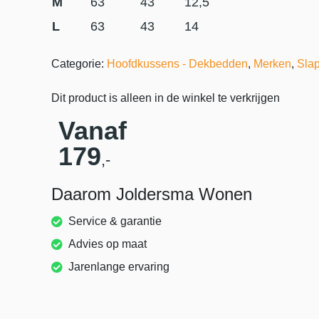
M
63
43
12,5
L
63
43
14
Categorie:
Hoofdkussens - Dekbedden
,
Merken
,
Sla
Dit product is alleen in de winkel te verkrijgen
Vanaf
179
,-
Daarom Joldersma Wonen
Service & garantie
Advies op maat
Jarenlange ervaring