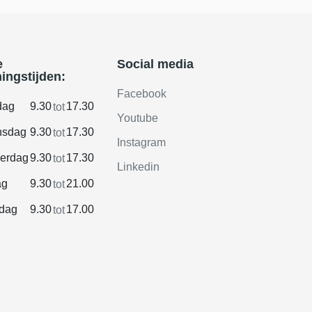
e
Social media
ingstijden:
Facebook
dag
9.30
17.30
tot
Youtube
sdag
9.30
17.30
tot
Instagram
erdag
9.30
17.30
tot
Linkedin
ag
9.30
21.00
tot
rdag
9.30
17.00
tot