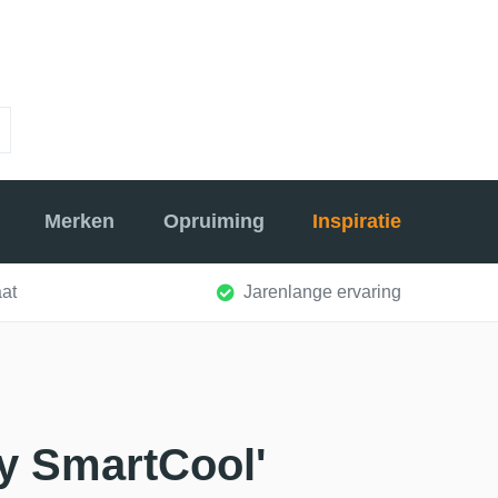
Merken
Opruiming
Inspiratie
at
Jarenlange ervaring
 SmartCool'