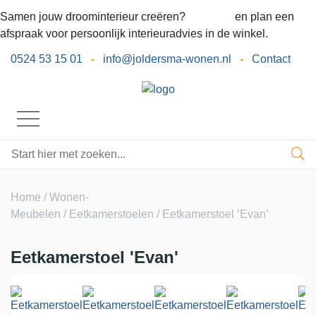
Samen jouw droominterieur creëren?
Bel ons
en plan een
afspraak voor persoonlijk interieuradvies in de winkel.
0524 53 15 01
-
info@joldersma-wonen.nl
-
Contact
Home
/
Wonen-
Meubelen
/
Eetkamerstoelen
/ Eetkamerstoel ‘Evan’
Eetkamerstoel 'Evan'