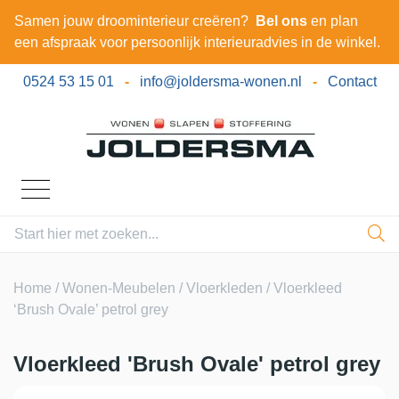
Samen jouw droominterieur creëren?
Bel ons
en plan
een afspraak voor persoonlijk interieuradvies in de winkel.
0524 53 15 01
-
info@joldersma-wonen.nl
-
Contact
Home
/
Wonen-Meubelen
/
Vloerkleden
/ Vloerkleed
‘Brush Ovale’ petrol grey
Vloerkleed 'Brush Ovale' petrol grey