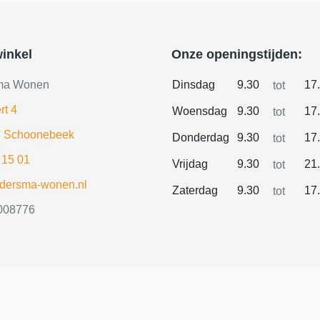
inkel
Onze openingstijden:
ma Wonen
Dinsdag
9.30
17
tot
rt 4
Woensdag
9.30
17
tot
 Schoonebeek
Donderdag
9.30
17
tot
 15 01
Vrijdag
9.30
21
tot
ldersma-wonen.nl
Zaterdag
9.30
17
tot
008776