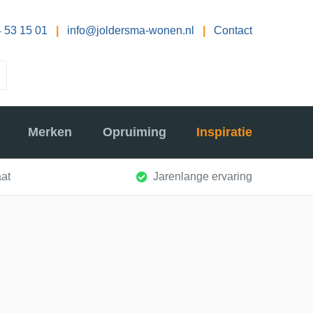
 53 15 01
|
info@joldersma-wonen.nl
|
Contact
Merken
Opruiming
Inspiratie
at
Jarenlange ervaring