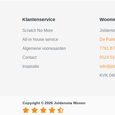
Klantenservice
Woonw
Scratch No More
Jolders
All-in house service
De Palle
Algemene voorwaarden
7761 BT
Contact
0524 53
Inspiratie
info@jo
KVK 04
Copyright © 2026 Joldersma Wonen