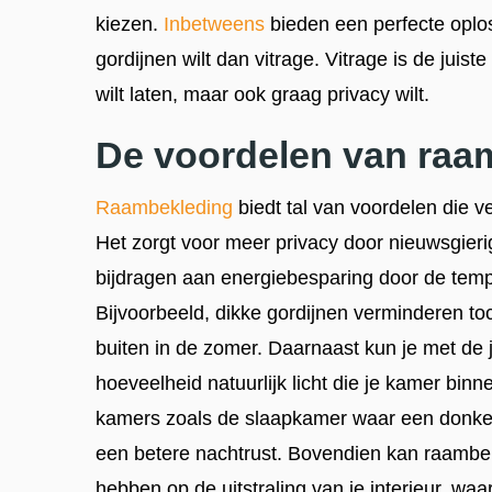
kiezen.
Inbetweens
bieden een perfecte oplos
gordijnen wilt dan vitrage. Vitrage is de juist
wilt laten, maar ook graag privacy wilt.
De voordelen van raa
Raambekleding
biedt tal van voordelen die v
Het zorgt voor meer privacy door nieuwsgieri
bijdragen aan energiebesparing door de tempe
Bijvoorbeeld, dikke gordijnen verminderen to
buiten in de zomer. Daarnaast kun je met de
hoeveelheid natuurlijk licht die je kamer binn
kamers zoals de slaapkamer waar een donke
een betere nachtrust. Bovendien kan raamb
hebben op de uitstraling van je interieur, waa