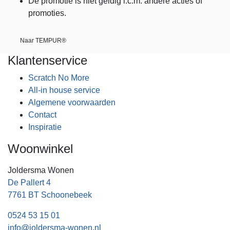
De promotie is niet geldig i.c.m. andere acties of
promoties.
Naar TEMPUR®
Klantenservice
Scratch No More
All-in house service
Algemene voorwaarden
Contact
Inspiratie
Woonwinkel
Joldersma Wonen
De Pallert 4
7761 BT Schoonebeek
0524 53 15 01
info@joldersma-wonen.nl