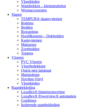
Vloerkleden
Wandrekken – kleinmeubelen
Woonaccessoires
Slapen
TEMPUR® slaapsystemen
Bodems
Bedden
Boxsprings
Hoofdkussens – Dekbedden
Kastsystemen
Matrassen
Zorgbedden
Toppers
Vloeren
PVC Vloeren
Vloerbedekking
Quick-step laminaat
Marmoleum
Novilon-Vinyl
Vloerkleden
Raambekleding
Luxaflex® binnenzonwering
Luxaflex® Powerview® automation
Gordijnen
Isolerende raambekleding