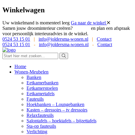
Winkelwagen
Uw winkelmand is momenteel leeg
Ga naar de winkel
Samen jouw droominterieur creëren?
Bel ons
en plan een afspraak
voor persoonlijk interieuradvies in de winkel.
0524 53 15 01
|
info@joldersma-wonen.nl
|
Contact
0524 53 15 01
-
info@joldersma-wonen.nl
-
Contact
Home
Wonen-Meubelen
Banken
Eetkamerbanken
Eetkamerstoelen
Eetkamertafels
Fauteuils
Hoekbanken – Loungebanken
Kasten – dressoirs – tv dressoirs
Relaxfauteuils
Salontafels – hoektafels – bijzettafels
Sta-op fauteuils
Verlichting