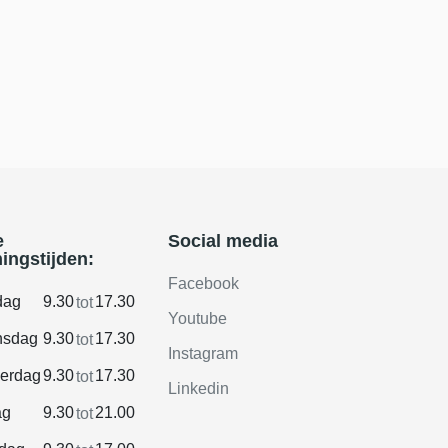
e
Social media
ingstijden:
Facebook
dag
9.30
17.30
tot
Youtube
sdag
9.30
17.30
tot
Instagram
erdag
9.30
17.30
tot
Linkedin
ag
9.30
21.00
tot