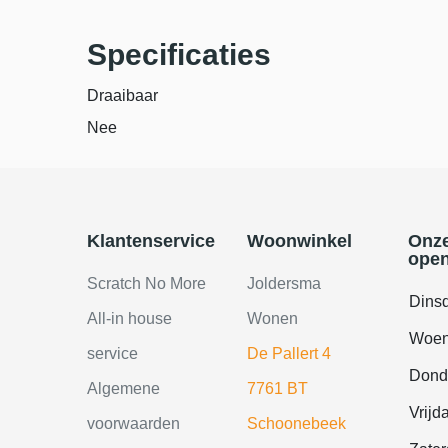
Specificaties
Draaibaar
Nee
Klantenservice
Woonwinkel
Onz
open
Scratch No More
Joldersma
Dins
All-in house
Wonen
Woen
service
De Pallert 4
Dond
Algemene
7761 BT
Vrijd
voorwaarden
Schoonebeek