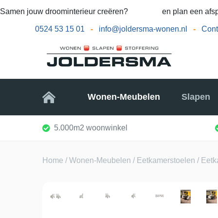
Samen jouw droominterieur creëren?
Bel ons
en plan een afsp
0524 53 15 01
-
info@joldersma-wonen.nl
-
Cont
Home
Wonen-Meubelen
Slapen
5.000m2 woonwinkel
Home
/
Wonen-Meubelen
/
Eetkamerstoelen
/ Eetk