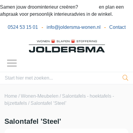
Samen jouw droominterieur creëren?
Bel ons
en plan een
afspraak voor persoonlijk interieuradvies in de winkel.
0524 53 15 01
-
info@joldersma-wonen.nl
-
Contact
Home
/
Wonen-Meubelen
/
Salontafels - hoektafels -
bijzettafels
/ Salontafel ‘Steel’
Salontafel 'Steel'