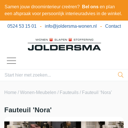
Samen jouw droominterieur creëren?
Bel ons
en plan
een afspraak voor persoonlijk interieuradvies in de winkel.
0524 53 15 01
-
info@joldersma-wonen.nl
-
Contact
Home
/
Wonen-Meubelen
/
Fauteuils
/ Fauteuil ‘Nora’
Fauteuil 'Nora'