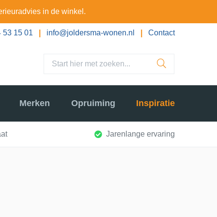
erieuradvies in de winkel.
 53 15 01
|
info@joldersma-wonen.nl
|
Contact
Merken
Opruiming
Inspiratie
at
Jarenlange ervaring