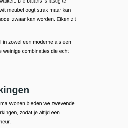
iteit. Die balans is lastig te
wit meubel oogt strak maar kan
model zwaar kan worden. Eiken zit
 in zowel een moderne als een
 weinige combinaties die echt
kingen
ldersma Wonen bieden we zwevende
kingen, zodat je altijd een
rieur.