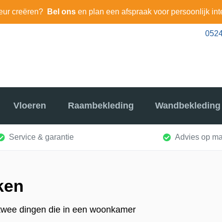
eur creëren?
Bel ons
en plan een afspraak voor persoonlijk int
0524
Vloeren
Raambekleding
Wandbekleding
Service & garantie
Advies op ma
ken
twee dingen die in een woonkamer