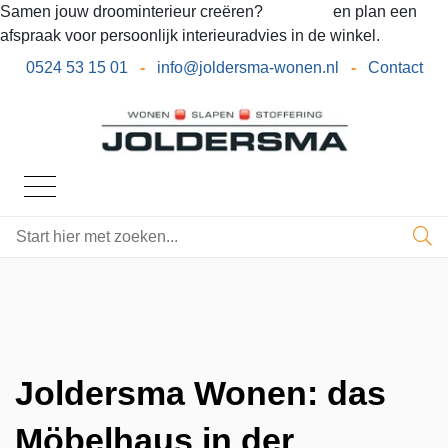
Samen jouw droominterieur creëren?
Bel ons
en plan een
afspraak voor persoonlijk interieuradvies in de winkel.
0524 53 15 01
-
info@joldersma-wonen.nl
-
Contact
Joldersma Wonen: das
Möbelhaus in der