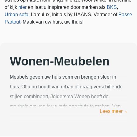
of kijk
hier
en laat u inspireren door merken als
BKS
,
Urban sofa,
Lamulux, Initials by HAANS, Vermeer of
Passe
Partout
. Maak van uw huis, uw thuis!
Wonen-Meubelen
Meubels geven uw huis vorm en brengen sfeer in
huis. Of u nu houdt van urban of graag verschillende
stijlen combineert, Joldersma Wonen heeft de
meubels om van jouw huis een thuis te maken. Van
Lees meer
banken en stoelen tot kasten, tafels en kleinmeubelen.
Meubels van hoogstaande merken vindt u hieronder.