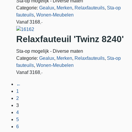
Sta-op mogelijk - Diverse maten
Categorie:
Gealux
,
Merken
,
Relaxfauteuils
,
Sta-op
fauteuils
,
Wonen-Meubelen
Vanaf
3168
,-
Relaxfauteuil 'Twinz 8240'
Sta-op mogelijk - Diverse maten
Categorie:
Gealux
,
Merken
,
Relaxfauteuils
,
Sta-op
fauteuils
,
Wonen-Meubelen
Vanaf
3168
,-
←
1
2
3
4
5
6