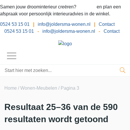
Samen jouw droominterieur creëren?
Bel ons
en plan een
afspraak voor persoonlijk interieuradvies in de winkel.
0524 53 15 01
|
info@joldersma-wonen.nl
|
Contact
0524 53 15 01
-
info@joldersma-wonen.nl
-
Contact
Home
/
Wonen-Meubelen
/ Pagina 3
Resultaat 25–36 van de 590
resultaten wordt getoond