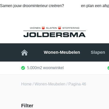
Samen jouw droominterieur creëren?
Bel ons
en plan een afsp
Home
Wonen-Meubelen
Slapen
5.000m2 woonwinkel
Home
/
Wonen-Meubelen
/ Pagina 46
Filter