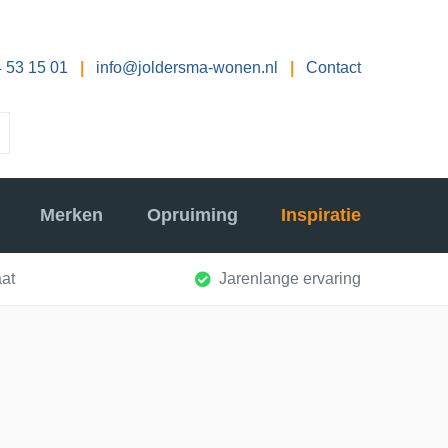
 53 15 01
|
info@joldersma-wonen.nl
|
Contact
Merken
Opruiming
Inspiratie
at
Jarenlange ervaring