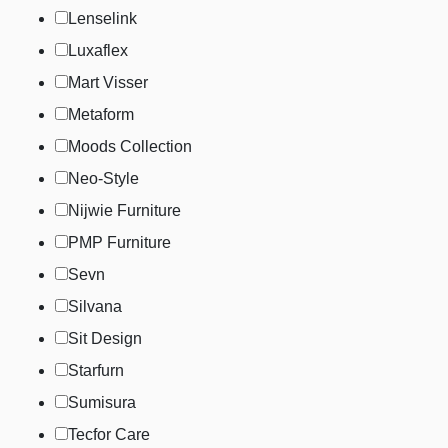
Lenselink
Luxaflex
Mart Visser
Metaform
Moods Collection
Neo-Style
Nijwie Furniture
PMP Furniture
Sevn
Silvana
Sit Design
Starfurn
Sumisura
Tecfor Care