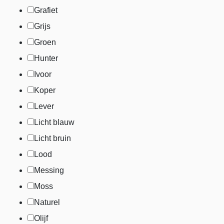
Grafiet
Grijs
Groen
Hunter
Ivoor
Koper
Lever
Licht blauw
Licht bruin
Lood
Messing
Moss
Naturel
Olijf