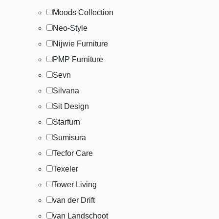
Moods Collection
Neo-Style
Nijwie Furniture
PMP Furniture
Sevn
Silvana
Sit Design
Starfurn
Sumisura
Tecfor Care
Texeler
Tower Living
van der Drift
van Landschoot