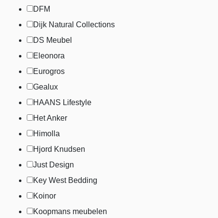
DFM
Dijk Natural Collections
DS Meubel
Eleonora
Eurogros
Gealux
HAANS Lifestyle
Het Anker
Himolla
Hjord Knudsen
Just Design
Key West Bedding
Koinor
Koopmans meubelen