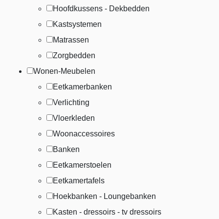
Hoofdkussens - Dekbedden
Kastsystemen
Matrassen
Zorgbedden
Wonen-Meubelen
Eetkamerbanken
Verlichting
Vloerkleden
Woonaccessoires
Banken
Eetkamerstoelen
Eetkamertafels
Hoekbanken - Loungebanken
Kasten - dressoirs - tv dressoirs