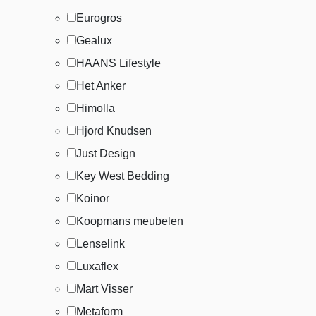
Eurogros
Gealux
HAANS Lifestyle
Het Anker
Himolla
Hjord Knudsen
Just Design
Key West Bedding
Koinor
Koopmans meubelen
Lenselink
Luxaflex
Mart Visser
Metaform