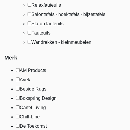
Relaxfauteuils
Salontafels - hoektafels - bijzettafels
Sta-op fauteuils
Fauteuils
Wandrekken - kleinmeubelen
Merk
AM Products
Avek
Beside Rugs
Boxspring Design
Cartel Living
Chill-Line
De Toekomst