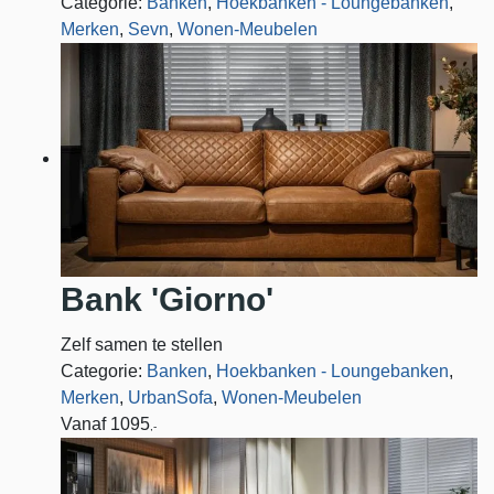
Categorie:
Banken
,
Hoekbanken - Loungebanken
,
Merken
,
Sevn
,
Wonen-Meubelen
Bank 'Giorno'
Zelf samen te stellen
Categorie:
Banken
,
Hoekbanken - Loungebanken
,
Merken
,
UrbanSofa
,
Wonen-Meubelen
Vanaf
1095
,-