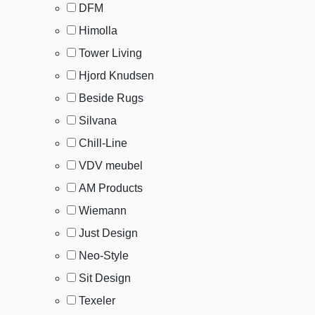
DFM
Himolla
Tower Living
Hjord Knudsen
Beside Rugs
Silvana
Chill-Line
VDV meubel
AM Products
Wiemann
Just Design
Neo-Style
Sit Design
Texeler