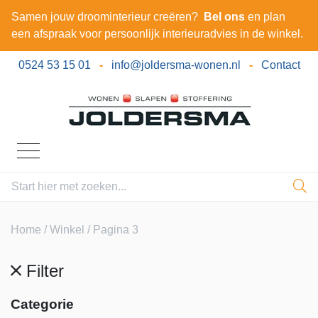
Samen jouw droominterieur creëren?
Bel ons
en plan
een afspraak voor persoonlijk interieuradvies in de winkel.
0524 53 15 01
-
info@joldersma-wonen.nl
-
Contact
Home
/
Winkel
/ Pagina 3
Filter
Categorie