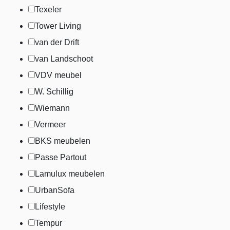
Texeler
Tower Living
van der Drift
van Landschoot
VDV meubel
W. Schillig
Wiemann
Vermeer
BKS meubelen
Passe Partout
Lamulux meubelen
UrbanSofa
Lifestyle
Tempur