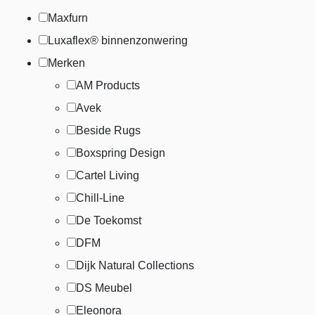
Maxfurn
Luxaflex® binnenzonwering
Merken
AM Products
Avek
Beside Rugs
Boxspring Design
Cartel Living
Chill-Line
De Toekomst
DFM
Dijk Natural Collections
DS Meubel
Eleonora