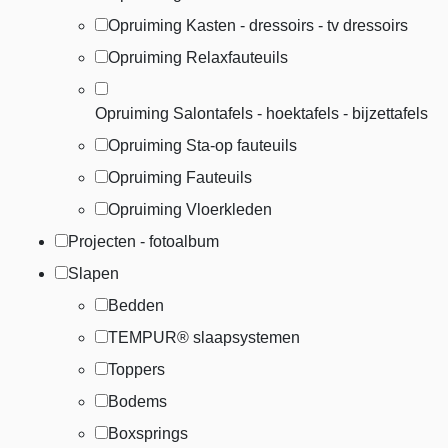
Opruiming Kasten - dressoirs - tv dressoirs
Opruiming Relaxfauteuils
Opruiming Salontafels - hoektafels - bijzettafels
Opruiming Sta-op fauteuils
Opruiming Fauteuils
Opruiming Vloerkleden
Projecten - fotoalbum
Slapen
Bedden
TEMPUR® slaapsystemen
Toppers
Bodems
Boxsprings