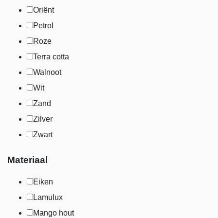
Oriënt
Petrol
Roze
Terra cotta
Walnoot
Wit
Zand
Zilver
Zwart
Materiaal
Eiken
Lamulux
Mango hout