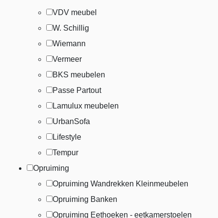
VDV meubel
W. Schillig
Wiemann
Vermeer
BKS meubelen
Passe Partout
Lamulux meubelen
UrbanSofa
Lifestyle
Tempur
Opruiming
Opruiming Wandrekken Kleinmeubelen
Opruiming Banken
Opruiming Eethoeken - eetkamerstoelen