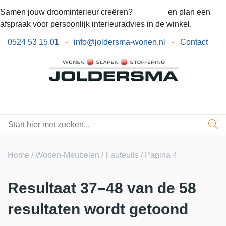
Samen jouw droominterieur creëren?
Bel ons
en plan een
afspraak voor persoonlijk interieuradvies in de winkel.
0524 53 15 01
-
info@joldersma-wonen.nl
-
Contact
Home
/
Wonen-Meubelen
/
Fauteuils
/ Pagina 4
Resultaat 37–48 van de 58
resultaten wordt getoond