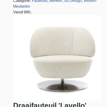
Categorie:
Fauteuils
,
Merken
,
Sit Design
,
Wonen-
Meubelen
Vanaf
680
,-
Draaifauteuil 'Lavello'