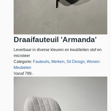
Draaifauteuil 'Armanda'
Leverbaar in diverse kleuren en kwaliteiten stof en
microleer
Categorie:
Fauteuils
,
Merken
,
Sit Design
,
Wonen-
Meubelen
Vanaf
799
,-