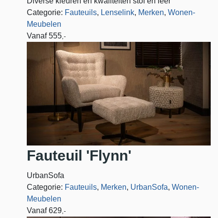
Diverse kleuren en kwaliteiten stof en leer
Categorie:
Fauteuils
,
Lenselink
,
Merken
,
Wonen-
Meubelen
Vanaf
555
,-
Fauteuil 'Flynn'
UrbanSofa
Categorie:
Fauteuils
,
Merken
,
UrbanSofa
,
Wonen-
Meubelen
Vanaf
629
,-